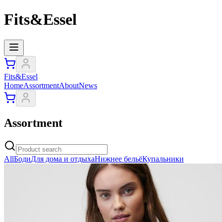
Fits&Essel
Fits&Essel
Home
Assortment
About
News
Assortment
All
Боди
Для дома и отдыха
Нижнее бельё
Купальники