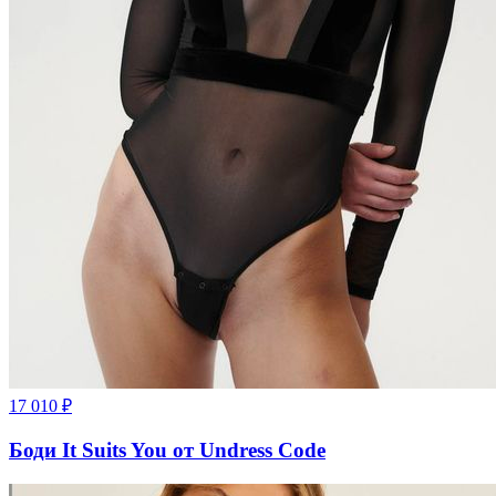
17 010
₽
Боди It Suits You от Undress Code